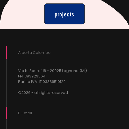
projects
Alberta Colombo
Via N. Sauro 118 - 20025 Legnano (MI)
tel. 3939293641
Partita IVA: IT 03339510129
©2026 - all rights reserved
E - mail