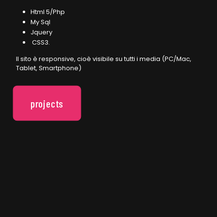
Html 5/Php
My Sql
Jquery
CSS3.
Il sito è responsive, cioè visibile su tutti i media (PC/Mac,
Tablet, Smartphone)
projects